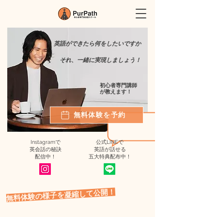
英語ができたら何をしたいですか
それ、一緒に実現しましょう！
初心者専門講師
が教えます！
無料体験を予約
Instagramで
公式LINEで
​英会話の秘訣
英語が話せる
​配信中！
五大特典配布中！
​無料体験の様子を凝縮して公開！