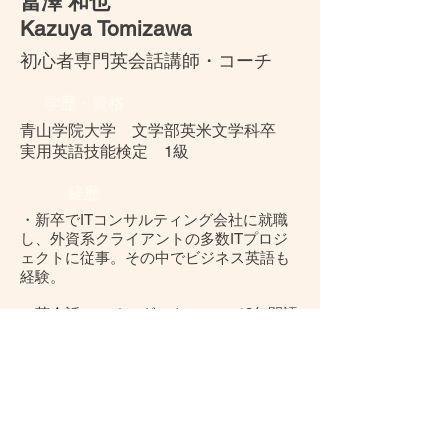
​冨澤 和也
Kazuya Tomizawa
​初心者専門英会話講師・コーチ
​学歴・資格
青山学院大学 文学部英米文学科卒
実用英語技能検定 1級
経歴
・新卒でITコンサルティング会社に就職
し、
外資系クライアントの多数ITプロジ
ェクトに従事。その中でビジネス英語も
経験。
・英会話コーチングスクールにて3年間語
学コンサルタントとして勤務。これまで
200人以上の英会話学習をサポートし、英
語が話せるように導いた。
​・
​現在PurPath英会話を立ち上げ、より多
くの人々が英語を使えるようになるため
のサポートを続けている。