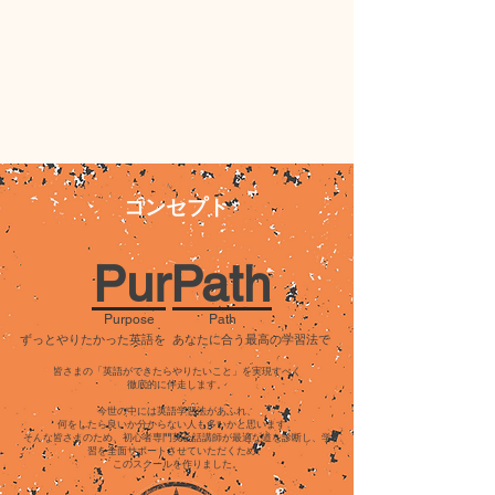
コンセプト
PurPath
Purpose
Path
ずっとやりたかった英語を
あなたに合う最高の学習法で
皆さまの「英語ができたらやりたいこと」を実現すべく
徹底的に伴走します。
今世の中には英語学習法があふれ、
何をしたら良いか分からない人も多いかと思います。
そんな皆さまのため、初心者専門英会話講師が最適な道を診断し、学
習を全面サポートさせていただくため、
このスクールを作りました。